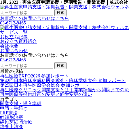
1月, 2023 - 再生医療申請支援・定期報告・開業支援｜株式
お電話でのお問い合わせはこちら
03-6712-8465
サービス一覧
お役立ち記事
お役立ち資料紹介
会社概要
お問い合わせ
お電話でのお問い合わせはこちら
03-6712-8465
最近の投稿
再生医療EXPO2026 参加レポート
第42回日本臨床皮膚科医会総会・臨床学術大会 参加レポート
第25回日本再生医療学会総会 参加レポート
再生医療クリニック開業支援とは｜開業準備から開院までの流
再生医療等提供計画の変更と軽微変更の違い
カテゴリ
開業支援・導入準備
申請・手続き
PRP療法
幹細胞治療
線維芽細胞治療
培養上清液