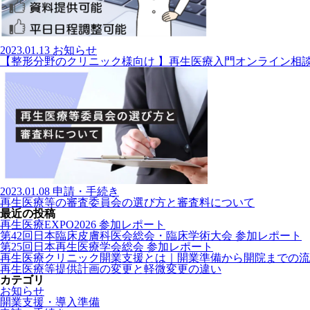
2023.01.13
お知らせ
【整形分野のクリニック様向け 】再生医療入門オンライン相
2023.01.08
申請・手続き
再生医療等の審査委員会の選び方と審査料について
最近の投稿
再生医療EXPO2026 参加レポート
第42回日本臨床皮膚科医会総会・臨床学術大会 参加レポート
第25回日本再生医療学会総会 参加レポート
再生医療クリニック開業支援とは｜開業準備から開院までの流
再生医療等提供計画の変更と軽微変更の違い
カテゴリ
お知らせ
開業支援・導入準備