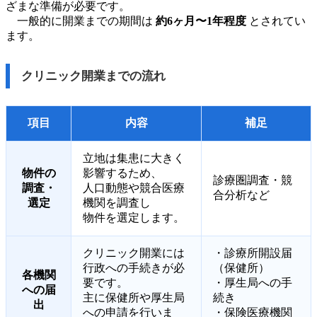
ざまな準備が必要です。
一般的に開業までの期間は
約6ヶ月〜1年程度
とされてい
ます。
クリニック開業までの流れ
項目
内容
補足
立地は集患に大きく
物件の
影響するため、
診療圏調査・競
調査・
人口動態や競合医療
合分析など
選定
機関を調査し
物件を選定します。
クリニック開業には
・診療所開設届
行政への手続きが必
（保健所）
各機関
要です。
・厚生局への手
への届
主に保健所や厚生局
続き
出
への申請を行いま
・保険医療機関