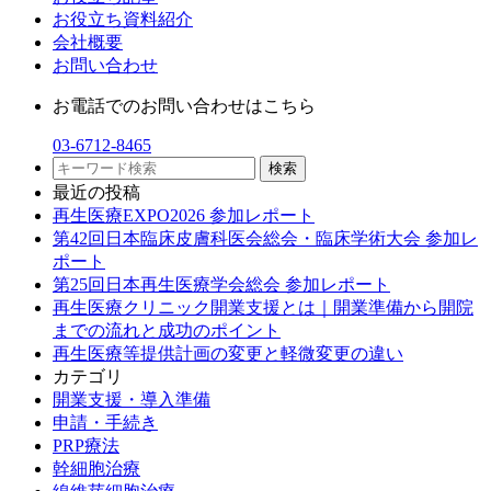
お役立ち資料紹介
会社概要
お問い合わせ
お電話でのお問い合わせはこちら
03-6712-8465
最近の投稿
再生医療EXPO2026 参加レポート
第42回日本臨床皮膚科医会総会・臨床学術大会 参加レ
ポート
第25回日本再生医療学会総会 参加レポート
再生医療クリニック開業支援とは｜開業準備から開院
までの流れと成功のポイント
再生医療等提供計画の変更と軽微変更の違い
カテゴリ
開業支援・導入準備
申請・手続き
PRP療法
幹細胞治療