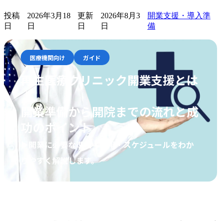
投稿
2026年3月18
更新
2026年8月3
開業支援・導入準
日
日
日
日
備
医療機関向け
ガイド
再生医療クリニック開業支援とは
｜
開業準備から開院までの流れと成
功のポイント
▶開業に必要な準備・費用・スケジュールをわか
りやすく解説します。