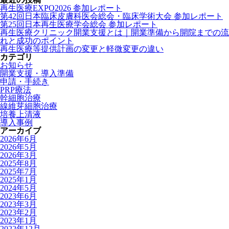
再生医療EXPO2026 参加レポート
第42回日本臨床皮膚科医会総会・臨床学術大会 参加レポート
第25回日本再生医療学会総会 参加レポート
再生医療クリニック開業支援とは｜開業準備から開院までの流
れと成功のポイント
再生医療等提供計画の変更と軽微変更の違い
カテゴリ
お知らせ
開業支援・導入準備
申請・手続き
PRP療法
幹細胞治療
線維芽細胞治療
培養上清液
導入事例
アーカイブ
2026年6月
2026年5月
2026年3月
2025年8月
2025年7月
2025年1月
2024年5月
2023年6月
2023年3月
2023年2月
2023年1月
2022年12月