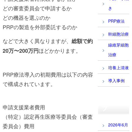
どの審査委員会で申請するか
き
どの機器を選ぶのか
PRP療法
PRPの製造を外部委託するのか
幹細胞治療
などで大きく異なりますが、
総額で約
線維芽細胞
ほどかかります。
20万〜200万円
治療
培養上清液
PRP療法導入の初期費用は以下の内容
導入事例
で構成されています。
アーカイ
申請支援業者費用
ブ
（特定）認定再生医療等委員会（審査
2026年6月
委員会）費用